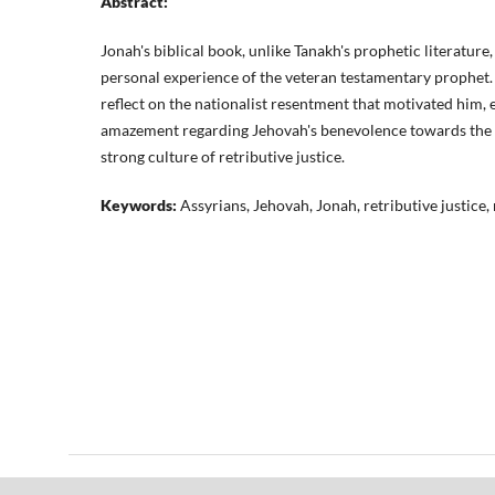
Abstract:
Jonah's biblical book, unlike Tanakh's prophetic literature
personal experience of the veteran testamentary prophet. 
reflect on the nationalist resentment that motivated him, e
amazement regarding Jehovah's benevolence towards the A
strong culture of retributive justice.
Keywords:
Assyrians, Jehovah, Jonah, retributive justice,