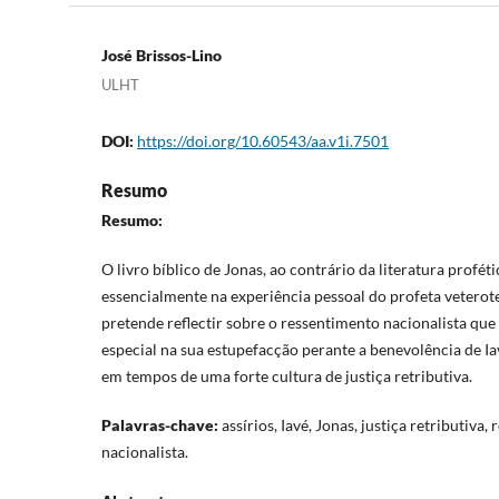
José Brissos-Lino
ULHT
DOI:
https://doi.org/10.60543/aa.v1i.7501
Resumo
Resumo:
O livro bíblico de Jonas, ao contrário da literatura profét
essencialmente na experiência pessoal do profeta veterote
pretende reflectir sobre o ressentimento nacionalista que
especial na sua estupefacção perante a benevolência de Ia
em tempos de uma forte cultura de justiça retributiva.
Palavras-chave:
assírios, Iavé, Jonas, justiça retributiva,
nacionalista.