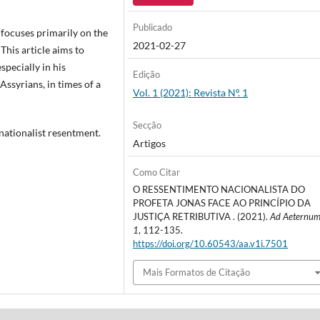
Publicado
, focuses primarily on the
2021-02-27
This article aims to
specially in his
Edição
ssyrians, in times of a
Vol. 1 (2021): Revista Nº. 1
Secção
 nationalist resentment.
Artigos
Como Citar
O RESSENTIMENTO NACIONALISTA DO
PROFETA JONAS FACE AO PRINCÍPIO DA
JUSTIÇA RETRIBUTIVA . (2021).
Ad Aeternu
1
, 112-135.
https://doi.org/10.60543/aa.v1i.7501
Mais Formatos de Citação