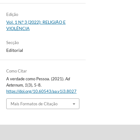
Edição
Vol. 1 N.º 3 (2022): RELIGIÃO E
VIOLÊNCIA
Secção
Editorial
Como Citar
A verdade como Pessoa. (2021).
Ad
Aeternum
,
1
(3), 5-8.
https://doi.org/10.60543/aa.v1i3.8027
Mais Formatos de Citação