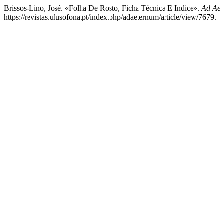
Brissos-Lino, José. «Folha De Rosto, Ficha Técnica E Indice».
Ad A
https://revistas.ulusofona.pt/index.php/adaeternum/article/view/7679.