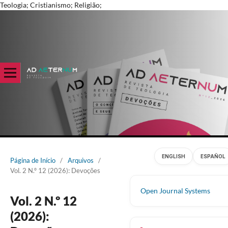
Teologia; Cristianismo; Religião;
ENGLISH
ESPAÑOL
Página de Início
/
Arquivos
/
Vol. 2 N.º 12 (2026): Devoções
Open Journal Systems
Vol. 2 N.º 12
(2026):