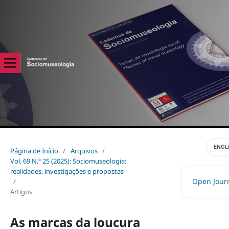
ENGL
Página de Início
/
Arquivos
/
Vol. 69 N.º 25 (2025): Sociomuseologia:
realidades, investigações e propostas
Open Jour
/
Artigos
As marcas da loucura