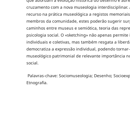
que abordam a evolução histórica do desenho e abr
cruzamento com a nova museologia interdisciplinar.
recurso na prática museológica a registos memoriais
membros da comunidade, estes poderão sugerir su
caminhos entre museus e semiótica, teoria das repre
psicologia social. O «sketching» não apenas permite 
individuais e coletivas, mas também resgata a liberda
democratiza a expressão individual, podendo tornar
museológico patrimonial de relevante importância no
social.
Palavras-chave: Sociomuseologia; Desenho; Socioexpo
Etnografia.