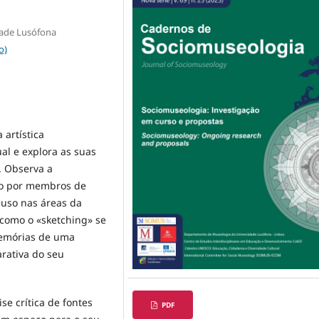
ade Lusófona
o)
 artística
l e explora as suas
. Observa a
ico por membros de
suso nas áreas da
 como o «sketching» se
memórias de uma
rativa do seu
se crítica de fontes
PDF