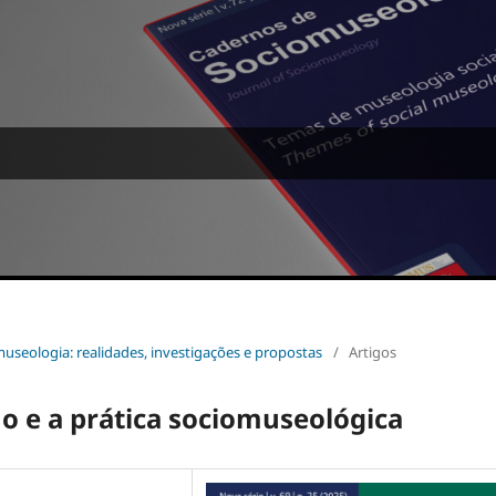
omuseologia: realidades, investigações e propostas
/
Artigos
o e a prática sociomuseológica