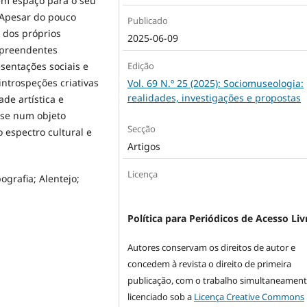
em espaço para o seu
 Apesar do pouco
Publicado
 dos próprios
2025-06-09
rpreendentes
Edição
sentações sociais e
introspeções criativas
Vol. 69 N.º 25 (2025): Sociomuseologia:
realidades, investigações e propostas
de artística e
-se num objeto
Secção
 espectro cultural e
Artigos
Licença
grafia; Alentejo;
Política para Periódicos de Acesso Liv
Autores conservam os direitos de autor e
concedem à revista o direito de primeira
publicação, com o trabalho simultaneamen
licenciado sob a
Licença Creative Commons