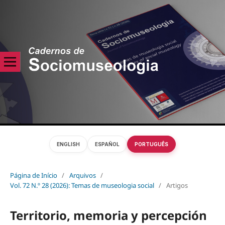
ENGLISH
ESPAÑOL
PORTUGUÊS
Página de Início
/
Arquivos
/
Vol. 72 N.º 28 (2026): Temas de museologia social
/
Artigos
Territorio, memoria y percepción