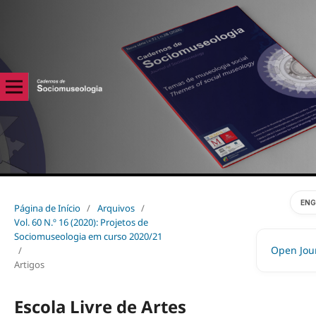
ENG
Página de Início
/
Arquivos
/
Vol. 60 N.º 16 (2020): Projetos de
Sociomuseologia em curso 2020/21
Open Jou
/
Artigos
Escola Livre de Artes