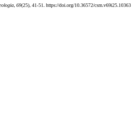
eologia
,
69
(25), 41-51. https://doi.org/10.36572/csm.v69i25.10363