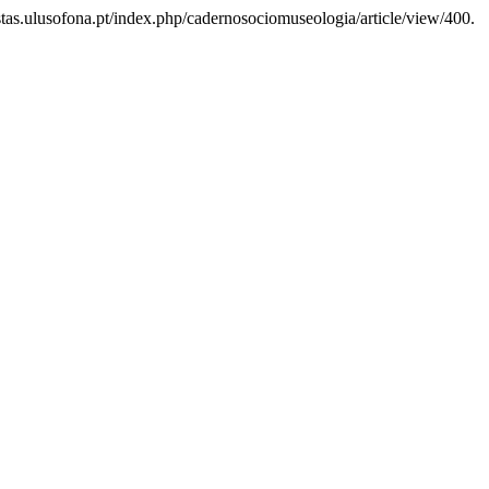
istas.ulusofona.pt/index.php/cadernosociomuseologia/article/view/400.