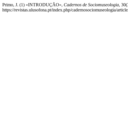
Primo, J. (1) «INTRODUÇÃO»,
Cadernos de Sociomuseologia
, 30
https://revistas.ulusofona.pt/index.php/cadernosociomuseologia/arti