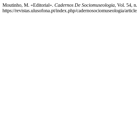
Moutinho, M. «Editorial».
Cadernos De Sociomuseologia
, Vol. 54, 
https://revistas.ulusofona.pt/index.php/cadernosociomuseologia/articl