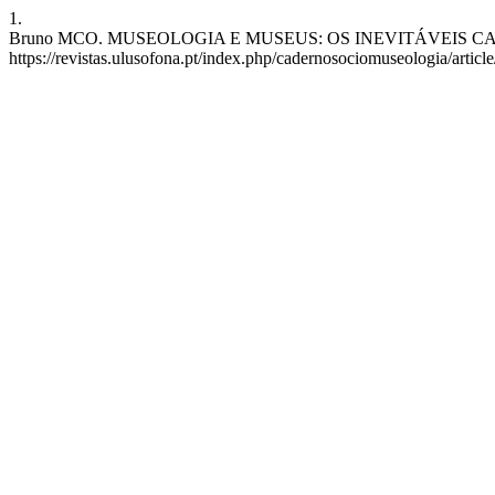
1.
Bruno MCO. MUSEOLOGIA E MUSEUS: OS INEVITÁVEIS CAMINHOS 
https://revistas.ulusofona.pt/index.php/cadernosociomuseologia/articl