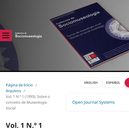
ENGLISH
ESPAÑOL
Página de Início
/
Arquivos
/
Vol. 1 N.º 1 (1993): Sobre o
Open Journal Systems
conceito de Museologia
Social
Vol. 1 N.º 1