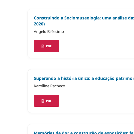
Construindo a Sociomuseologia: uma análise d
2020)
Angelo Biléssimo
PDF
Superando a história única: a educação patrimo
Karolline Pacheco
PDF
Memórias de dor e construção de exposições: fa