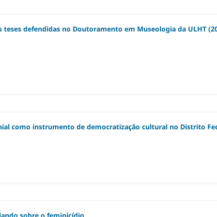
as teses defendidas no Doutoramento em Museologia da ULHT (2
nial como instrumento de democratização cultural no Distrito Fe
lando sobre o feminicídio