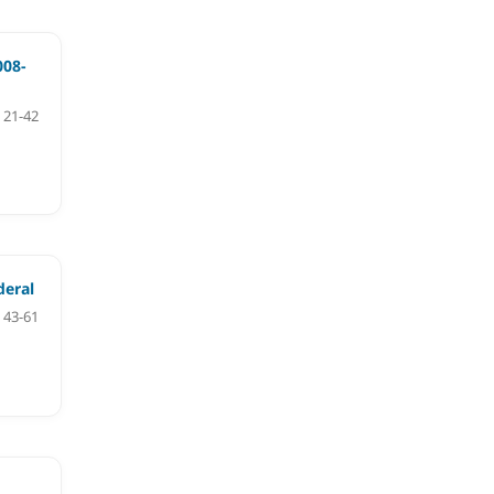
008-
21-42
deral
43-61