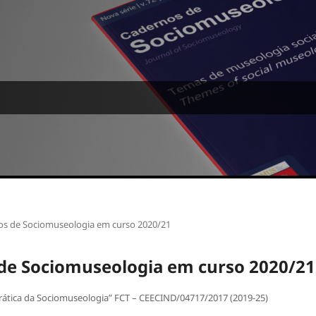
jetos de Sociomuseologia em curso 2020/21
os de Sociomuseologia em curso 2020/21
Prática da Sociomuseologia” FCT – CEECIND/04717/2017 (2019-25)