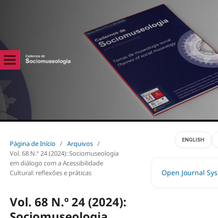
ENGLISH
Página de Início
/
Arquivos
/
Vol. 68 N.º 24 (2024): Sociomuseologia
em diálogo com a Acessibilidade
Open Journal Sy
Cultural: reflexões e práticas
Vol. 68 N.º 24 (2024):
Sociomuseologia