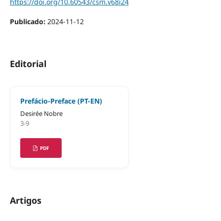
https://doi.org/10.60543/csm.v68i24
Publicado:
2024-11-12
Editorial
Prefácio-Preface (PT-EN)
Desirée Nobre
3-9
PDF
Artigos