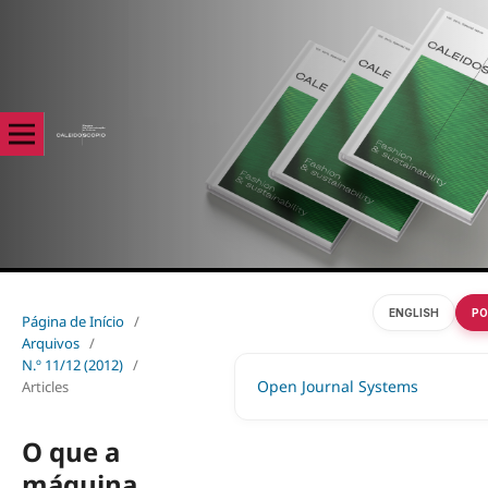
ENGLISH
PO
Página de Início
/
Arquivos
/
N.º 11/12 (2012)
/
Open Journal Systems
Articles
O que a
máquina