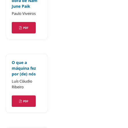
obra de Nam
June Paik
Paulo Viveiros
PDF
O que a
máquina fez
por (de) nós
Luís Cláudio
Ribeiro
PDF