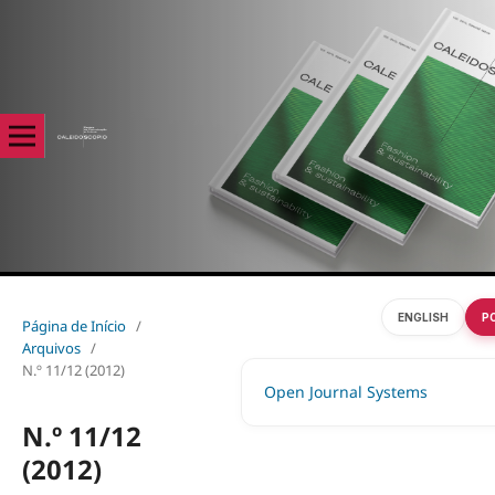
ENGLISH
P
Página de Início
/
Arquivos
/
N.º 11/12 (2012)
Open Journal Systems
N.º 11/12
(2012)