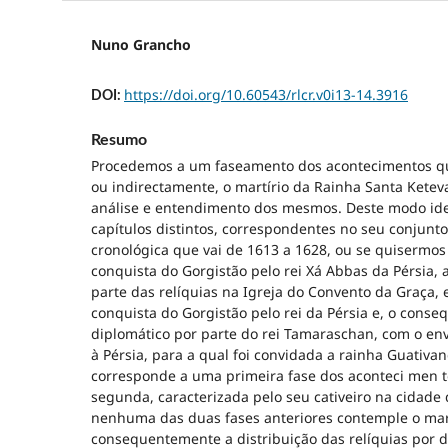
Nuno Grancho
https://doi.org/10.60543/rlcr.v0i13-14.3916
DOI:
Resumo
Procedemos a um faseamento dos acontecimentos qu
ou indirectamente, o martírio da Rainha Santa Kete
análise e entendimento dos mesmos. Deste modo ide
capítulos distintos, correspondentes no seu conjunt
cronológica que vai de 1613 a 1628, ou se quisermos
conquista do Gorgistão pelo rei Xá Abbas da Pérsia, 
parte das relíquias na Igreja do Convento da Graça, 
conquista do Gorgistão pelo rei da Pérsia e, o conse
diplomático por parte do rei Tamaraschan, com o e
à Pérsia, para a qual foi convidada a rainha Guativa
corresponde a uma primeira fase dos aconteci men 
segunda, caracterizada pelo seu cativeiro na cidade
nenhuma das duas fases anteriores contemple o mart
consequentemente a distribuição das relíquias por d