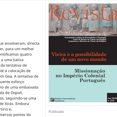
e envolveram, directa
van, para um melhor
ntificamos quatro
o a uma baliza
 da tentativa de
até à colocação de
em Goa. A tentativa de
quente esforço
nvio de uma embaixada
nda de Dopoli,
tos, seguindo-se uma
 de Xirás. Embora
írio e,
Publicado
iversos pontos do