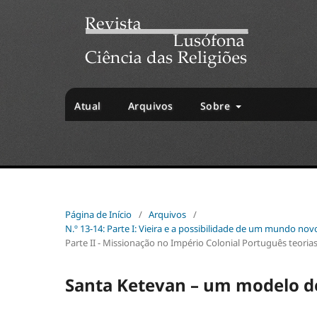
Atual
Arquivos
Sobre
Página de Início
/
Arquivos
/
N.º 13-14: Parte I: Vieira e a possibilidade de um mundo nov
Parte II - Missionação no Império Colonial Português teoria
Santa Ketevan – um modelo de