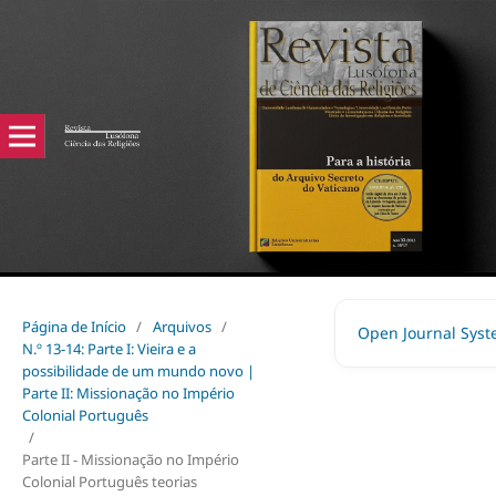
Página de Início
/
Arquivos
/
Open Journal Sys
N.º 13-14: Parte I: Vieira e a
possibilidade de um mundo novo |
Parte II: Missionação no Império
Colonial Português
/
Parte II - Missionação no Império
Colonial Português teorias