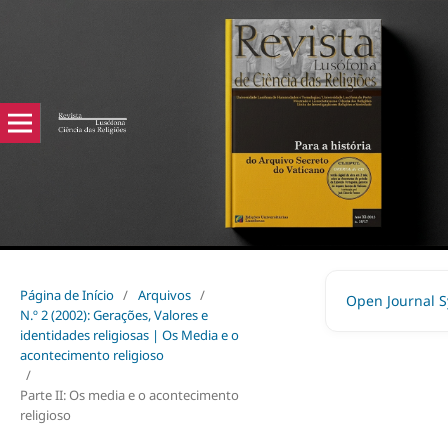
Página de Início
/
Arquivos
/
Open Journal 
N.º 2 (2002): Gerações, Valores e
identidades religiosas | Os Media e o
acontecimento religioso
/
Parte II: Os media e o acontecimento
religioso