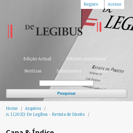
Registo
Acesso
Edição Actual
Edições Anteriores
Notícias
Submissões
Sobre
Pesquisar
Home
/
Arquivos
/
n. 1 (2021): De Legibus - Revista de Direito
/
Capa & Índice