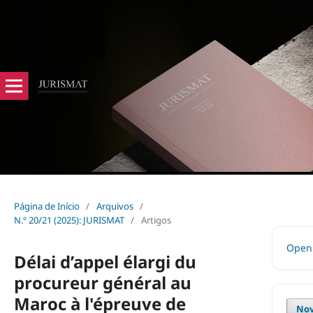
Página de Início
/
Arquivos
/
N.º 20/21 (2025): JURISMAT
/
Artigos
Open 
Délai d’appel élargi du
procureur général au
Maroc à l'épreuve de
Nov