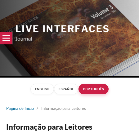
ENGLISH
ESPAÑOL
PORTUGUÊS
Página de Início
/
Informação para Leitores
Informação para Leitores