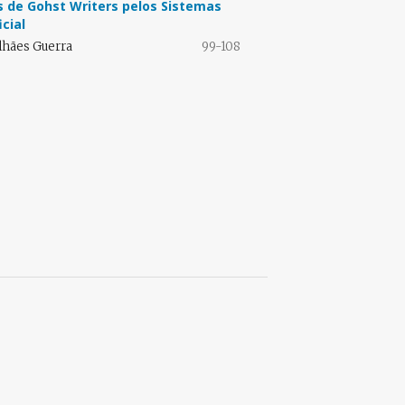
as de Gohst Writers pelos Sistemas
icial
lhães Guerra
99-108