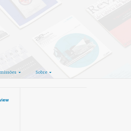
missões
Sobre
eview