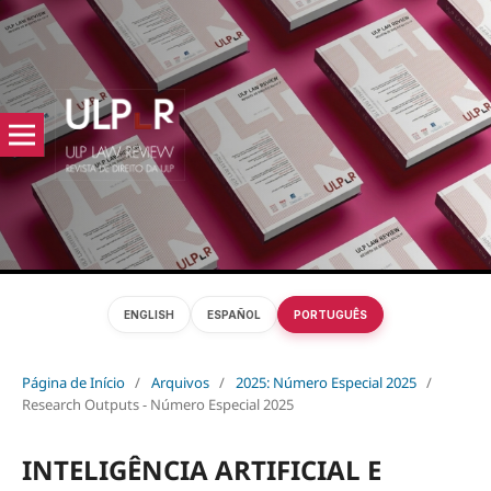
ENGLISH
ESPAÑOL
PORTUGUÊS
Página de Início
/
Arquivos
/
2025: Número Especial 2025
/
Research Outputs - Número Especial 2025
INTELIGÊNCIA ARTIFICIAL E