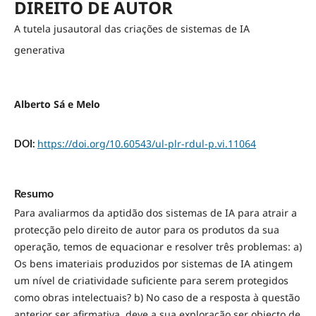
DIREITO DE AUTOR
A tutela jusautoral das criações de sistemas de IA
generativa
Alberto Sá e Melo
https://doi.org/10.60543/ul-plr-rdul-p.vi.11064
DOI:
Resumo
Para avaliarmos da aptidão dos sistemas de IA para atrair a
protecção pelo direito de autor para os produtos da sua
operação, temos de equacionar e resolver três problemas: a)
Os bens imateriais produzidos por sistemas de IA atingem
um nível de criatividade suficiente para serem protegidos
como obras intelectuais? b) No caso de a resposta à questão
anterior ser afirmativa, deve a sua exploração ser objecto de