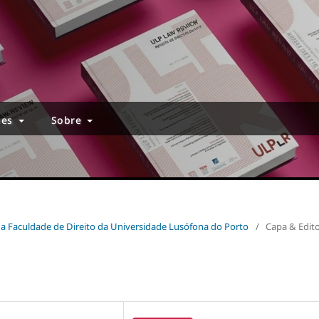
ões
Sobre
a da Faculdade de Direito da Universidade Lusófona do Porto
/
Capa & Edito