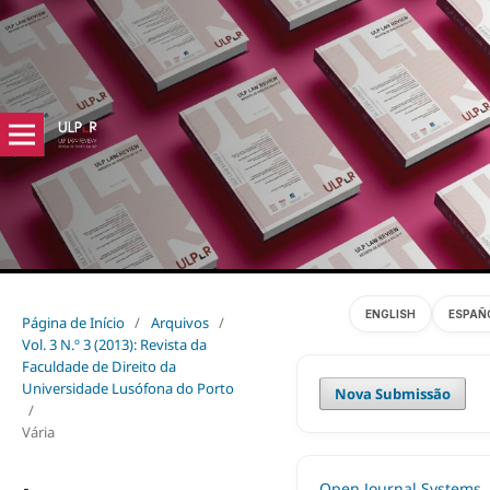
ENGLISH
ESPAÑ
Página de Início
/
Arquivos
/
Vol. 3 N.º 3 (2013): Revista da
Faculdade de Direito da
Universidade Lusófona do Porto
Nova Submissão
/
Vária
Open Journal Systems