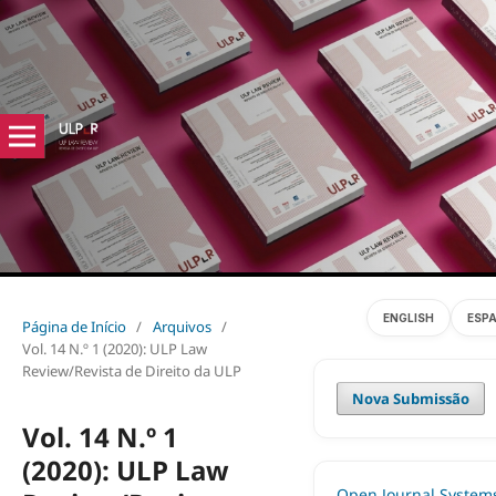
ENGLISH
ESP
Página de Início
/
Arquivos
/
Vol. 14 N.º 1 (2020): ULP Law
Review/Revista de Direito da ULP
Nova Submissão
Vol. 14 N.º 1
(2020): ULP Law
Open Journal System