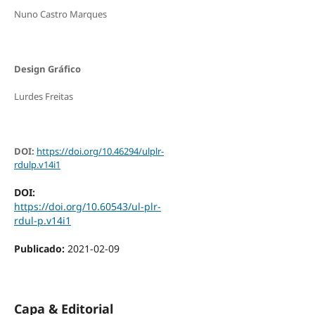
Nuno Castro Marques
Design Gráfico
Lurdes Freitas
DOI:
https://doi.org/10.46294/ulplr-
rdulp.v14i1
DOI:
https://doi.org/10.60543/ul-plr-
rdul-p.v14i1
Publicado:
2021-02-09
Capa & Editorial