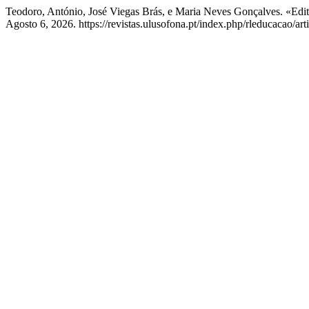
Teodoro, António, José Viegas Brás, e Maria Neves Gonçalves. «Edit
Agosto 6, 2026. https://revistas.ulusofona.pt/index.php/rleducacao/art