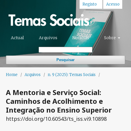
Registo
Acesso
Actual
Arquivos
Notícias
Sobre
Pesquisar
Home
/
Arquivos
/
n. 9 (2025): Temas Sociais
/
A Mentoria e Serviço Social:
Caminhos de Acolhimento e
Integração no Ensino Superior
https://doi.org/10.60543/ts_iss.vi9.10898