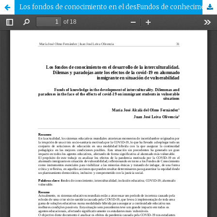
Los fondos de conocimiento en el desFundos de conhecimento para o desenvolvimento da interculturalidade. Dilemas y paradojas ante los efectos de la covid-19 en alumnado inmigrante en situación de vulnerabilidad