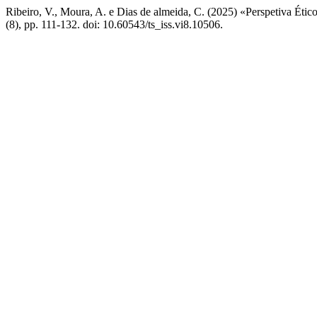
Ribeiro, V., Moura, A. e Dias de almeida, C. (2025) «Perspetiva Ético
(8), pp. 111-132. doi: 10.60543/ts_iss.vi8.10506.