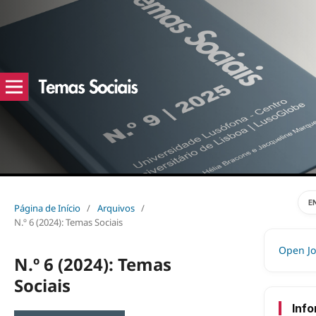
E
Página de Início
/
Arquivos
/
N.º 6 (2024): Temas Sociais
Open Jo
N.º 6 (2024): Temas
Sociais
Inf