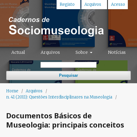
Registo
Arquivos
Acesso
Actual
Arquivos
Sobre
Notícias
Pesquisar
Home
/
Arquivos
/
n. 41 (2011): Questões Interdisciplinares na Museologia
/
Documentos Básicos de
Museologia: principais conceitos