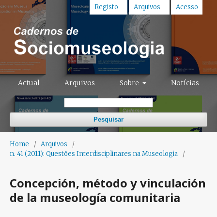
Registo
Arquivos
Acesso
Actual
Arquivos
Sobre
Notícias
Pesquisar
Home
/
Arquivos
/
n. 41 (2011): Questões Interdisciplinares na Museologia
/
Concepción, método y vinculación
de la museología comunitaria