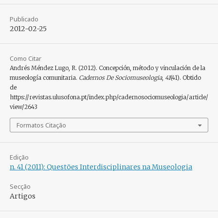
Publicado
2012-02-25
Como Citar
Andrés Méndez Lugo, R. (2012). Concepción, método y vinculación de la
museología comunitaria.
Cadernos De Sociomuseologia
,
41
(41). Obtido
de
https://revistas.ulusofona.pt/index.php/cadernosociomuseologia/article/
view/2643
Formatos Citação
Edição
n. 41 (2011): Questões Interdisciplinares na Museologia
Secção
Artigos