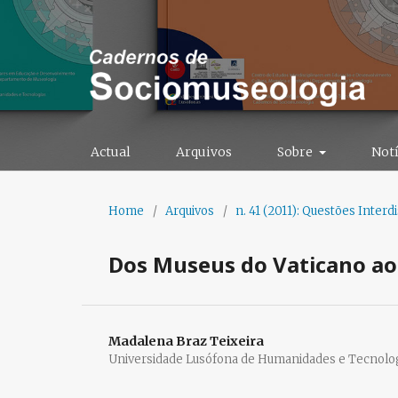
Actual
Arquivos
Sobre
Notí
Home
/
Arquivos
/
n. 41 (2011): Questões Interd
Dos Museus do Vaticano a
Madalena Braz Teixeira
Universidade Lusófona de Humanidades e Tecnolo