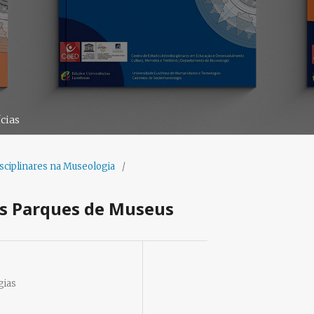
cias
isciplinares na Museologia
/
os Parques de Museus
gias