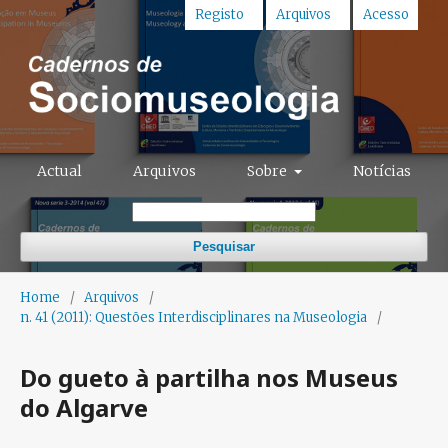
Registo
Arquivos
Acesso
Actual
Arquivos
Sobre
Notícias
Pesquisar
Home
/
Arquivos
/
n. 41 (2011): Questões Interdisciplinares na Museologia
/
Do gueto à partilha nos Museus
do Algarve