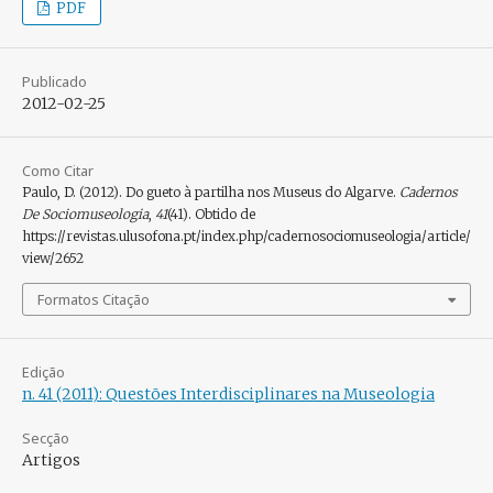
PDF
Publicado
2012-02-25
Como Citar
Paulo, D. (2012). Do gueto à partilha nos Museus do Algarve.
Cadernos
De Sociomuseologia
,
41
(41). Obtido de
https://revistas.ulusofona.pt/index.php/cadernosociomuseologia/article/
view/2652
Formatos Citação
Edição
n. 41 (2011): Questões Interdisciplinares na Museologia
Secção
Artigos