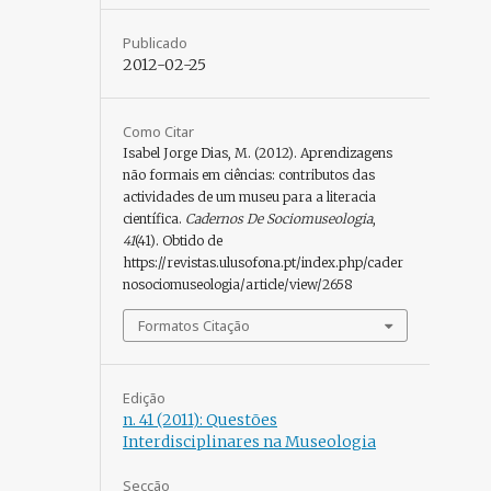
Publicado
2012-02-25
Como Citar
Isabel Jorge Dias, M. (2012). Aprendizagens
não formais em ciências: contributos das
actividades de um museu para a literacia
científica.
Cadernos De Sociomuseologia
,
41
(41). Obtido de
https://revistas.ulusofona.pt/index.php/cader
nosociomuseologia/article/view/2658
Formatos Citação
Edição
n. 41 (2011): Questões
Interdisciplinares na Museologia
Secção