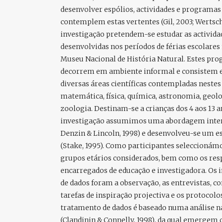
desenvolver espólios, actividades e programas 
contemplem estas vertentes (Gil, 2003; Wertsch
investigação pretendem-se estudar as actividad
desenvolvidas nos períodos de férias escolares
Museu Nacional de História Natural. Estes pro
decorrem em ambiente informal e consistem e
diversas áreas científicas contempladas nestes
matemática, física, química, astronomia, geolog
zoologia. Destinam-se a crianças dos 4 aos 13 a
investigação assumimos uma abordagem interp
Denzin & Lincoln, 1998) e desenvolveu-se um es
(Stake, 1995). Como participantes seleccionámo
grupos etários considerados, bem como os res
encarregados de educação e investigadora. Os 
de dados foram a observação, as entrevistas, c
tarefas de inspiração projectiva e os protocolos
tratamento de dados é baseado numa análise n
(Clandinin & Connelly, 1998), da qual emergem 