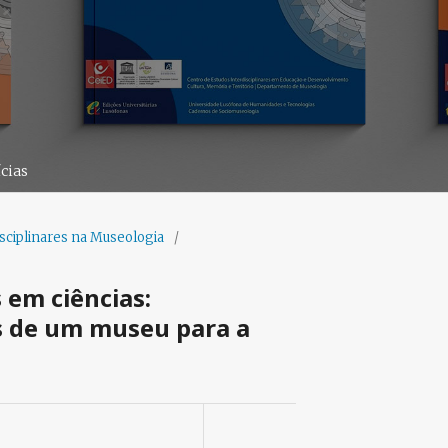
cias
isciplinares na Museologia
/
 em ciências:
s de um museu para a