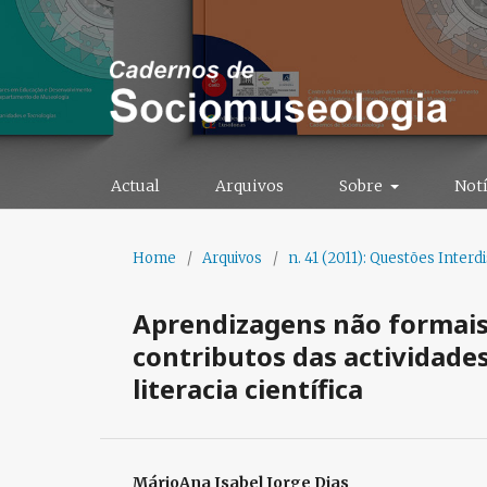
Actual
Arquivos
Sobre
Notí
Home
/
Arquivos
/
n. 41 (2011): Questões Interd
Aprendizagens não formais
contributos das actividade
literacia científica
MárioAna Isabel Jorge Dias