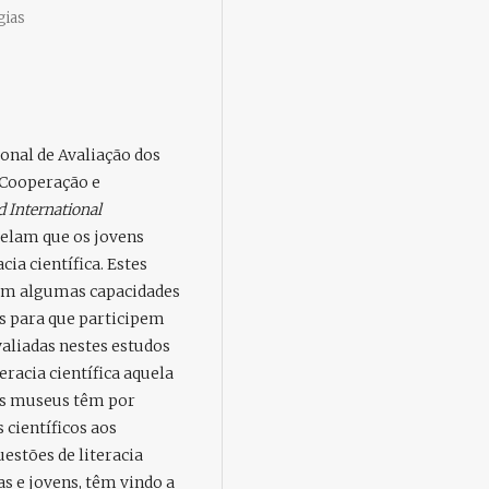
gias
onal de Avaliação dos
 Cooperação e
d International
velam que os jovens
ia científica. Estes
ram algumas capacidades
s para que participem
valiadas nestes estudos
eracia científica aquela
os museus têm por
 científicos aos
estões de literacia
s e jovens, têm vindo a