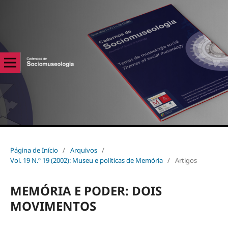
Página de Início
/
Arquivos
/
Vol. 19 N.º 19 (2002): Museu e políticas de Memória
/
Artigos
MEMÓRIA E PODER: DOIS
MOVIMENTOS