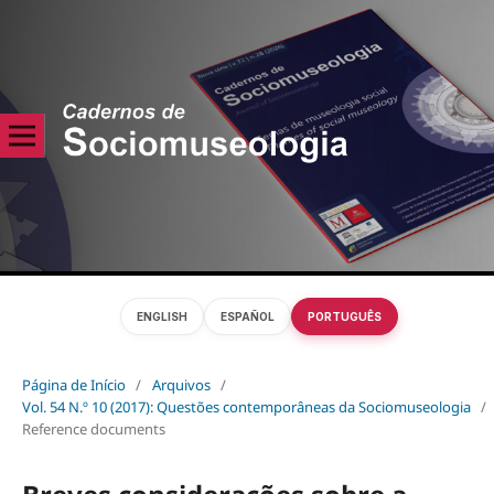
ENGLISH
ESPAÑOL
PORTUGUÊS
Página de Início
/
Arquivos
/
Vol. 54 N.º 10 (2017): Questões contemporâneas da Sociomuseologia
/
Reference documents