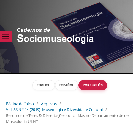
ENGLISH
ESPAÑOL
PORTUGUÊS
Página de Início
/
Arquivos
/
Vol. 58 N.º 14 (2019): Museologia e Diversidade Cultural
/
Resumos de Teses & Dissertações concluídas no Departamento de de
Museologia-ULHT