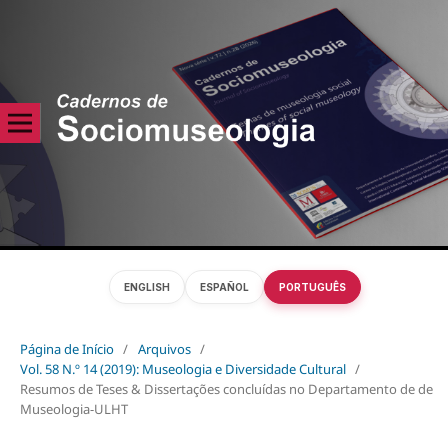
ENGLISH
ESPAÑOL
PORTUGUÊS
Página de Início
/
Arquivos
/
Vol. 58 N.º 14 (2019): Museologia e Diversidade Cultural
/
Resumos de Teses & Dissertações concluídas no Departamento de de
Museologia-ULHT