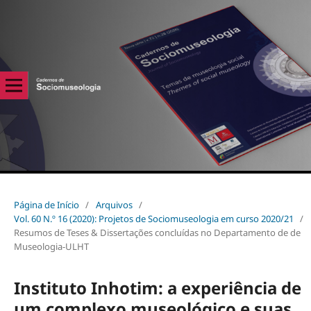
Página de Início
/
Arquivos
/
Vol. 60 N.º 16 (2020): Projetos de Sociomuseologia em curso 2020/21
/
Resumos de Teses & Dissertações concluídas no Departamento de de
Museologia-ULHT
Instituto Inhotim: a experiência de
um complexo museológico e suas