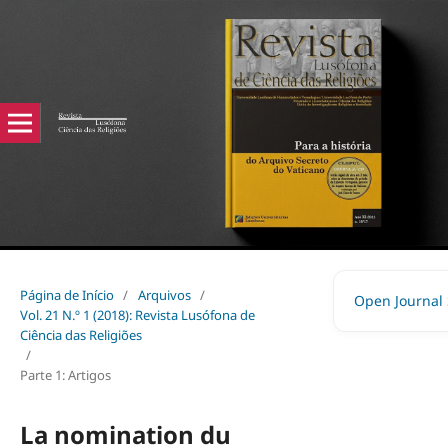
Página de Início
/
Arquivos
/
Open Journal
Vol. 21 N.º 1 (2018): Revista Lusófona de
Ciência das Religiões
/
Parte 1: Artigos
La nomination du