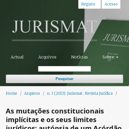
Registo
Acesso
Actual
Arquivos
Notícias
Sobre
Pesquisar
Home
/
Arquivos
/
n. 3 (2013): Jurismat : Revista Jurídica
/
As mutações constitucionais
implícitas e os seus limites
jurídicos: autópsia de um Acórdão