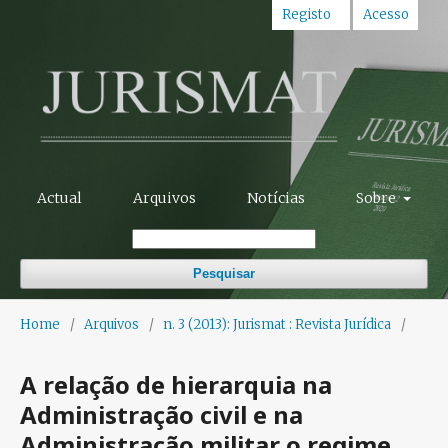
Registo
Acesso
Actual
Arquivos
Notícias
Sobre
Pesquisar
Home
/
Arquivos
/
n. 3 (2013): Jurismat : Revista Jurídica
/
A relação de hierarquia na
Administração civil e na
Administração militar o regime