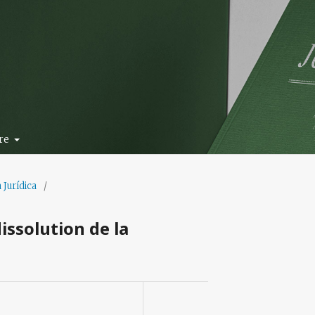
re
a Jurídica
/
issolution de la