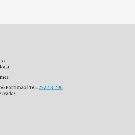
ito
ófona
omes
656 Portimão| Tel.:
282 450 430
ervados.