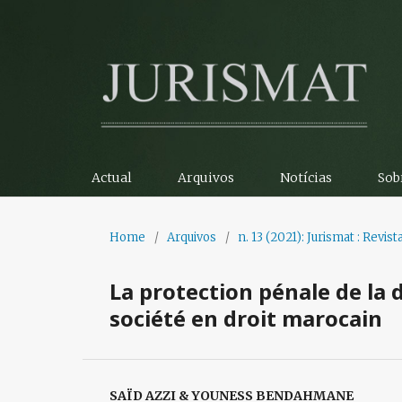
Actual
Arquivos
Notícias
Sob
Home
/
Arquivos
/
n. 13 (2021): Jurismat : Revist
La protection pénale de la d
société en droit marocain
SAÏD AZZI & YOUNESS BENDAHMANE