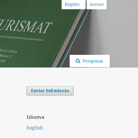
Registo
Acesso
Pesquisar
Enviar Submissão
Idioma
English