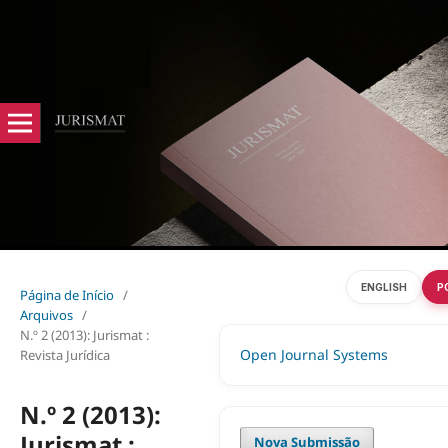
ENGLISH
P
Página de Início
/
Arquivos
/
N.º 2 (2013): Jurismat :
Open Journal Systems
Revista Jurídica
N.º 2 (2013):
Jurismat :
Nova Submissão