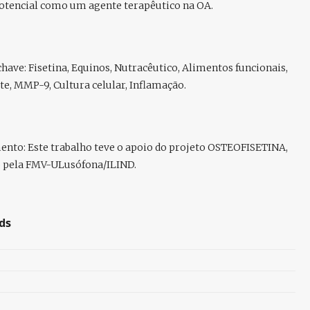
potencial como um agente terapêutico na OA.
chave:
Fisetina, Equinos, Nutracêutico, Alimentos funcionais,
te, MMP-9, Cultura celular, Inflamação.
ento:
Este trabalho teve o apoio do projeto OSTEOFISETINA,
o pela FMV-ULusófona/ILIND.
ds