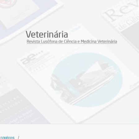
rquivos
/