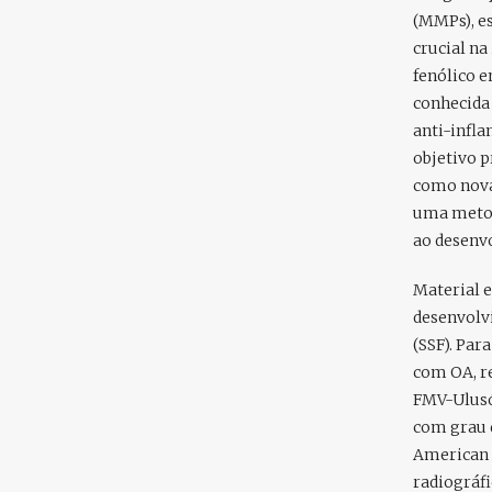
(MMPs), e
crucial na
fenólico 
conhecida
anti-infl
objetivo p
como nova
uma metod
ao desenvo
Material 
desenvolvi
(SSF). Par
com OA, re
FMV-Ulusó
com grau d
American 
radiográfi