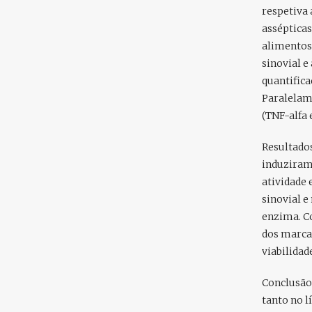
respetiva 
assépticas
alimentos
sinovial e
quantifica
Paralelam
(TNF-alfa 
Resultados
induziram
atividade 
sinovial e
enzima. C
dos marcad
viabilidade
Conclusão
tanto no l