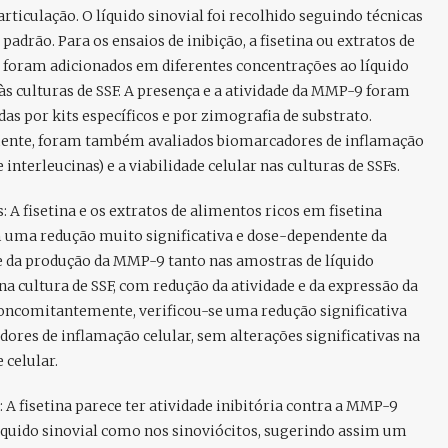
articulação. O líquido sinovial foi recolhido seguindo técnicas
 padrão. Para os ensaios de inibição, a fisetina ou extratos de
 foram adicionados em diferentes concentrações ao líquido
 às culturas de SSF. A presença e a atividade da MMP-9 foram
das por kits específicos e por zimografia de substrato.
ente, foram também avaliados biomarcadores de inflamação
e interleucinas) e a viabilidade celular nas culturas de SSFs.
:
A fisetina e os extratos de alimentos ricos em fisetina
 uma redução muito significativa e dose-dependente da
e da produção da MMP-9 tanto nas amostras de líquido
 na cultura de SSF, com redução da atividade e da expressão da
oncomitantemente, verificou-se uma redução significativa
ores de inflamação celular, sem alterações significativas na
 celular.
:
A fisetina parece ter atividade inibitória contra a MMP-9
íquido sinovial como nos sinoviócitos, sugerindo assim um