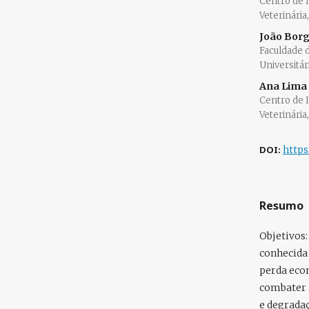
Centro de 
Veterinária
João Bor
Faculdade 
Universitár
Ana Lima
Centro de 
Veterinária
DOI:
https
Resumo
Objetivos
conhecida 
perda eco
combater a
e degrada