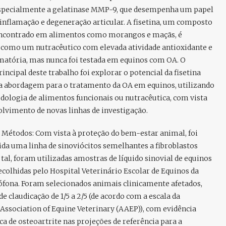
specialmente a gelatinase MMP-9, que desempenha um papel
 inflamação e degeneração articular. A fisetina, um composto
encontrado em alimentos como morangos e maçãs, é
 como um nutracêutico com elevada atividade antioxidante e
amatória, mas nunca foi testada em equinos com OA. O
rincipal deste trabalho foi explorar o potencial da fisetina
 abordagem para o tratamento da OA em equinos, utilizando
ologia de alimentos funcionais ou nutracêutica, com vista
lvimento de novas linhas de investigação.
e Métodos:
Com vista à proteção do bem-estar animal, foi
da uma linha de sinoviócitos semelhantes a fibroblastos
a tal, foram utilizadas amostras de líquido sinovial de equinos
colhidas pelo Hospital Veterinário Escolar de Equinos da
fona. Foram selecionados animais clinicamente afetados,
e claudicação de 1/5 a 2/5 (de acordo com a escala da
Association of Equine Veterinary (AAEP)), com evidência
ca de osteoartrite nas projeções de referência para a