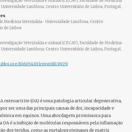
Investigação Veterinária e Animal (CECAV), Faculdade de Medicina
, Universidade Lusófona, Centro Universitário de Lisboa, Portugal.
ges
de Medicina Veterinária- Universidade Lusófona, Centro
io de Lisboa
Investigação Veterinária e Animal (CECAV), Faculdade de Medicina
, Universidade Lusófona, Centro Universitário de Lisboa, Portugal.
://doi.org/10.60543/rlcmv.v18i.9929
:
A osteoartrite (OA) é uma patologia articular degenerativa,
por ser uma das principais causas de dor, incapacidade e
nómica em equinos. Uma abordagem promissora para
 OA é a inibição de moléculas responsáveis pela inflamação
ção dos tecidos, como as metaloproteinases de matriz